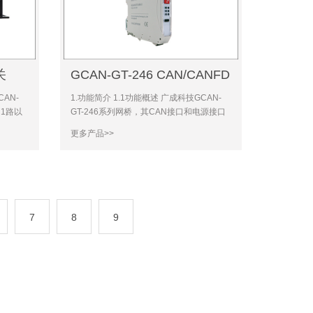
关
GCAN-GT-246 CAN/CANFD
网桥
AN-
1.功能简介 1.1功能概述 广成科技GCAN-
、1路以
GT-246系列网桥，其CAN接口和电源接口
us总线
均配备电气隔离保护模块，能有效避免瞬间
更多产品>>
能CAN
过流、过压对设备造成的损坏，从而增强系
D）-
统在恶劣环境中使用的可
7
8
9