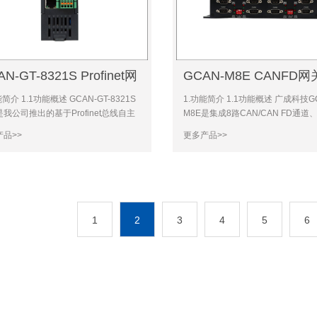
N-GT-8321S Profinet网
GCAN-M8E CANFD网
能简介 1.1功能概述 GCAN-GT-8321S
1.功能简介 1.1功能概述 广成科技GC
我公司推出的基于Profinet总线自主
M8E是集成8路CAN/CAN FD通道
高性能Profinet从站/可编程智能网
太网接口的高性能型CAN（FD）-b
品>>
更多产品>>
备可作为西门子200SMART、
通讯接口卡。采用GCAN-M8E高性
0、1500、300等系列PLC的Profinet从
接口卡，用户可以轻松完成CAN（F
用；
bus网络和
1
2
3
4
5
6