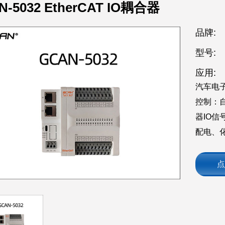
N-5032 EtherCAT IO耦合器
品牌:
型号:
应用:
汽车电子
控制：
器IO
配电、化
点