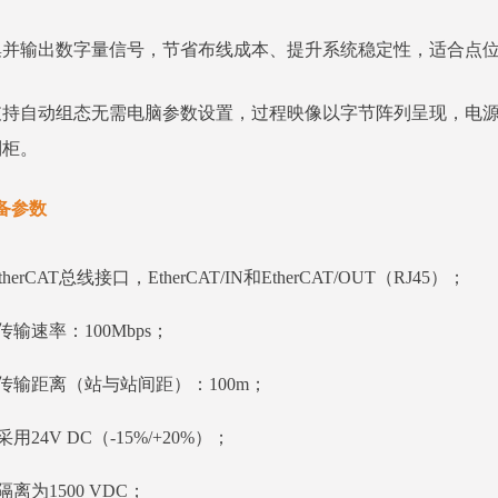
集并输出数字量信号，节省布线成本、提升系统稳定性，适合点
支持自动组态无需电脑参数设置，过程映像以字节阵列呈现，电源与
制柜。
备参数
therCAT总线接口，EtherCAT/IN和EtherCAT/OUT（RJ45）；
传输速率：100Mbps；
传输距离（站与站间距）：100m；
用24V DC（-15%/+20%）；
隔离为1500 VDC；