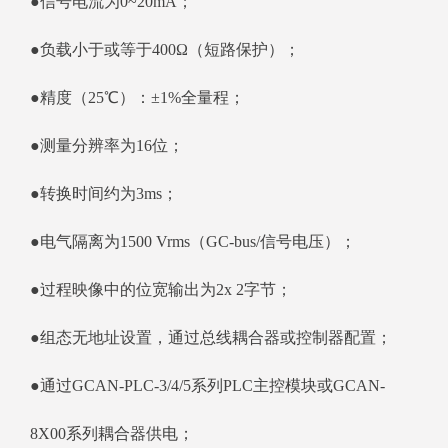
●信号电流为0~20mA；
●负载小于或等于400Ω（短路保护）；
●精度（25℃）：±1%全量程；
●测量分辨率为16位；
●转换时间约为3ms；
●电气隔离为1500 Vrms（GC-bus/信号电压）；
●过程映像中的位宽输出为2x 2字节；
●组态无地址设置，通过总线耦合器或控制器配置；
●通过GCAN-PLC-3/4/5系列PLC主控模块或GCAN-
8X00系列耦合器供电；