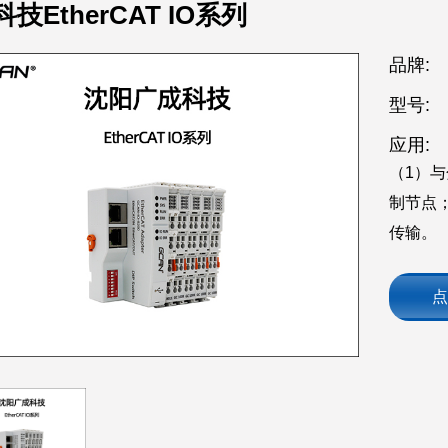
技EtherCAT IO系列
品牌:
型号:
应用:
（1）
制节点；
传输。
点