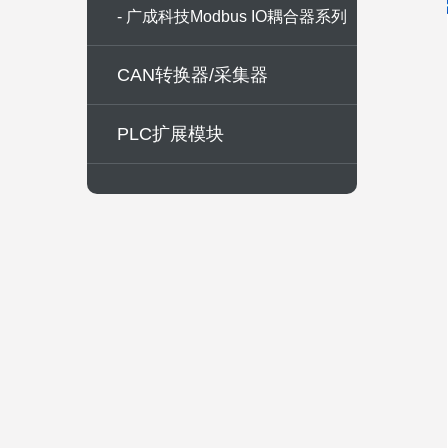
列
- 广成科技Modbus IO耦合器系列
CAN转换器/采集器
PLC扩展模块