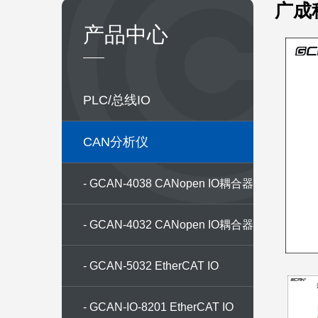
广成科
产品中心
PLC/总线IO
CAN分析仪
- GCAN-4038 CANopen IO耦合器
GCAN-4038 CANopen IO coupler
- GCAN-4032 CANopen IO耦合器
GCAN-4032 CANopen IO coupler
- GCAN-5032 EtherCAT IO
- GCAN-IO-8201 EtherCAT IO